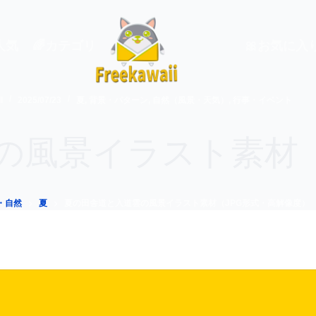
 人気
🌈カテゴリ
🎀お気に入
I
2025/07/23
夏
,
背景・パターン
,
自然（風景・天気）
,
行事・イベント
の風景イラスト素材（
・自然
夏
夏の田舎道と入道雲の風景イラスト素材（JPG形式・高解像度）