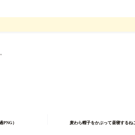
。
過PNG）
麦わら帽子をかぶって昼寝するね