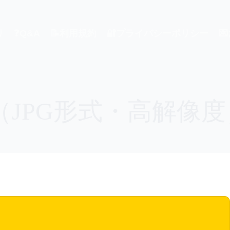
り
❓Q&A
📝利用規約
🔐プライバシーポリシー

JPG形式・高解像度