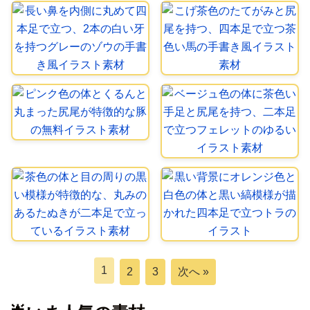
1
2
3
次へ »