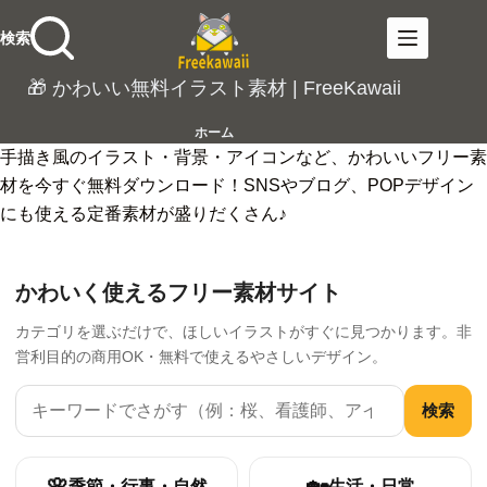
コ
検索
ン
テ
🎁 かわいい無料イラスト素材 | FreeKawaii
ン
ツ
ホーム
へ
手描き風のイラスト・背景・アイコンなど、かわいいフリー素
ス
材を今すぐ無料ダウンロード！SNSやブログ、POPデザイン
キ
にも使える定番素材が盛りだくさん♪
ッ
プ
かわいく使えるフリー素材サイト
カテゴリを選ぶだけで、ほしいイラストがすぐに見つかります。非
営利目的の商用OK・無料で使えるやさしいデザイン。
検索
季節・行事・自然
生活・日常