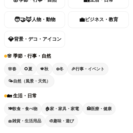
🌸
🏡
🧑‍🤝‍🦊
💼
人物・動物
ビジネス・教育
💎
背景・デコ・アイコン
🌸 季節・行事・自然
🌸
春
🌻
夏
🍁
秋
❄️
冬
🎉
行事・イベント
🌤️
自然（風景・天気）
🏡 生活・日常
🍽️
飲食・食べ物
🏠
家・家具・家電
🏥
医療・健康
🧺
雑貨・生活用品
🎨
趣味・遊び