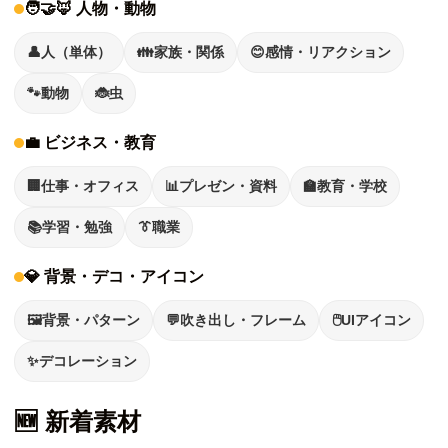
🧑‍🤝‍🦊 人物・動物
👤
人（単体）
👪
家族・関係
😊
感情・リアクション
🐾
動物
🐞
虫
💼 ビジネス・教育
🏢
仕事・オフィス
📊
プレゼン・資料
🏫
教育・学校
📚
学習・勉強
👔
職業
💎 背景・デコ・アイコン
🖼️
背景・パターン
💬
吹き出し・フレーム
🖱️
UIアイコン
✨
デコレーション
🆕 新着素材