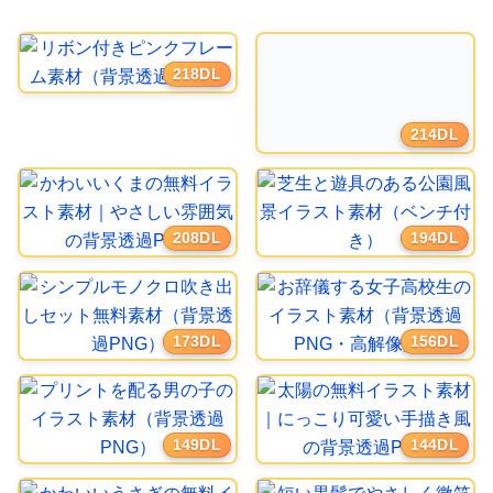
218DL
214DL
208DL
194DL
173DL
156DL
149DL
144DL