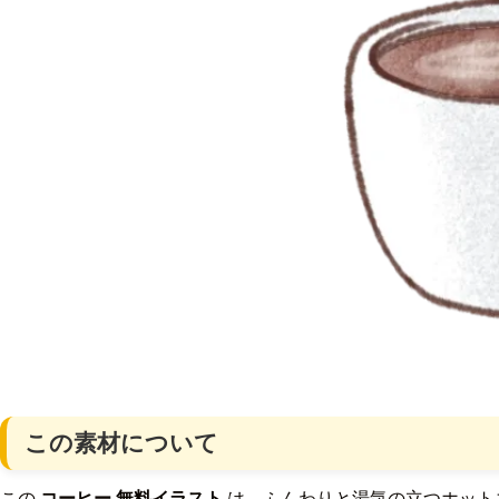
この素材について
この
コーヒー 無料イラスト
は、ふんわりと湯気の立つホット