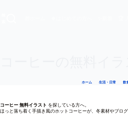
コ
ン
テ
検
🎁ホーム
🍀はじめての方へ
✨新着
🏆
ン
索
ツ
へ
ス
キ
ッ
プ
コーヒーの無料イラ
ホーム
生活・日常
飲
コーヒー 無料イラスト
を探している方へ。
ほっと落ち着く手描き風のホットコーヒーが、冬素材やブログ