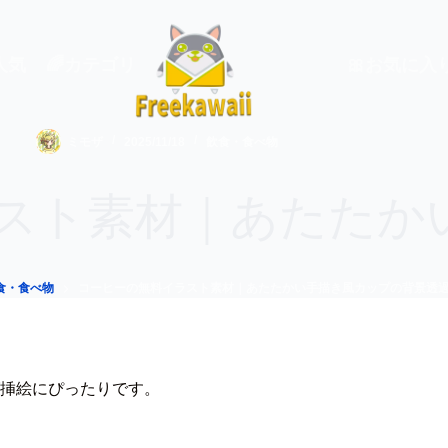
 人気
🌈カテゴリ
🎀お気に入
ミモザ
2025/11/18
飲食・食べ物
スト素材｜あたたかい
食・食べ物
コーヒーの無料イラスト素材｜あたたかい手描き風カップの背景透過
挿絵にぴったりです。