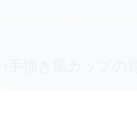
り
❓Q&A
📝利用規約
🔐プライバシーポリシー

手描き風カップの背
PNG